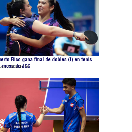
erto Rico gana final de dobles (f) en tenis
e mesa de JCC
osto 7, 2026
16:48