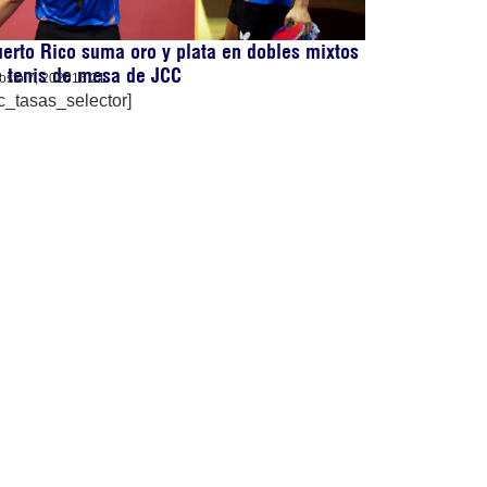
erto Rico suma oro y plata en dobles mixtos
 tenis de mesa de JCC
osto 7, 2026
16:21
c_tasas_selector]