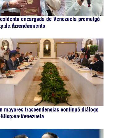
residenta encargada de Venezuela promulgó
ey de Arrendamiento
osto 7, 2026
19:43
n mayores trascendencias continuó diálogo
lítico en Venezuela
osto 7, 2026
18:52