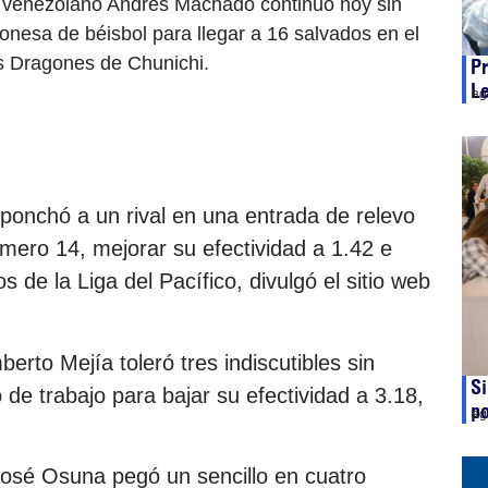
r venezolano Andrés Machado continuó hoy sin
ponesa de béisbol para llegar a 16 salvados en el
os Dragones de Chunichi.
P
L
ag
ponchó a un rival en una entrada de relevo
mero 14, mejorar su efectividad a 1.42 e
 de la Liga del Pacífico, divulgó el sitio web
rto Mejía toleró tres indiscutibles sin
Si
 de trabajo para bajar su efectividad a 3.18,
po
ag
José Osuna pegó un sencillo en cuatro