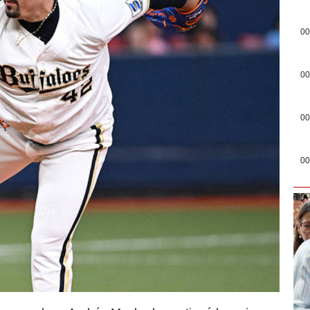
00
00
00
00