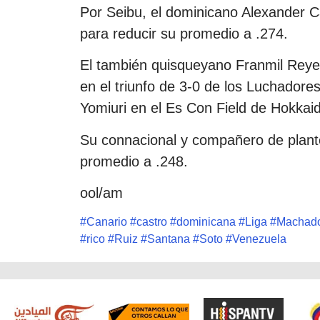
Por Seibu, el dominicano Alexander C
para reducir su promedio a .274.
El también quisqueyano Franmil Reyes 
en el triunfo de 3-0 de los Luchador
Yomiuri en el Es Con Field de Hokkai
Su connacional y compañero de plante
promedio a .248.
ool/am
#
Canario
#
castro
#
dominicana
#
Liga
#
Machad
#
rico
#
Ruiz
#
Santana
#
Soto
#
Venezuela