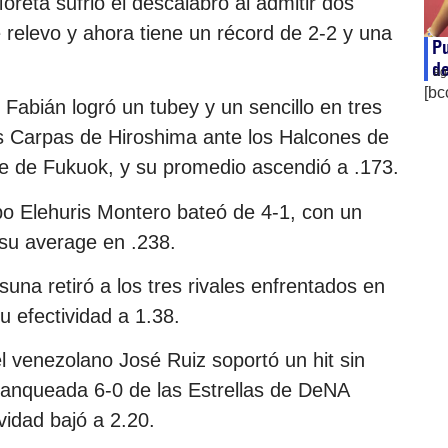
reta sufrió el descalabro al admitir dos
e relevo y ahora tiene un récord de 2-2 y una
Pu
de
ag
[bc
 Fabián logró un tubey y un sencillo en tres
los Carpas de Hiroshima ante los Halcones de
 de Fukuok, y su promedio ascendió a .173.
o Elehuris Montero bateó de 4-1, con un
su average en .238.
na retiró a los tres rivales enfrentados en
u efectividad a 1.38.
 venezolano José Ruiz soportó un hit sin
blanqueada 6-0 de las Estrellas de DeNA
vidad bajó a 2.20.