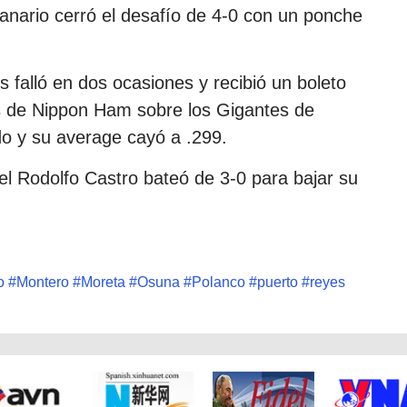
anario cerró el desafío de 4-0 con un ponche
falló en dos ocasiones y recibió un boleto
es de Nippon Ham sobre los Gigantes de
do y su average cayó a .299.
l Rodolfo Castro bateó de 3-0 para bajar su
o
#
Montero
#
Moreta
#
Osuna
#
Polanco
#
puerto
#
reyes