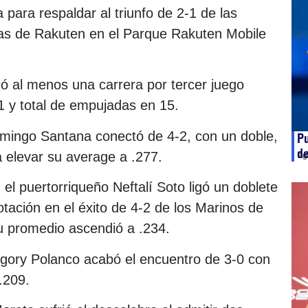
ara respaldar al triunfo de 2-1 de las
las de Rakuten en el Parque Rakuten Mobile
ó al menos una carrera por tercer juego
1 y total de empujadas en 15.
omingo Santana conectó de 4-2, con un doble,
Pu
d
 elevar su average a .277.
ag
l puertorriqueño Neftalí Soto ligó un doblete
tación en el éxito de 4-2 de los Marinos de
su promedio ascendió a .234.
egory Polanco acabó el encuentro de 3-0 con
.209.