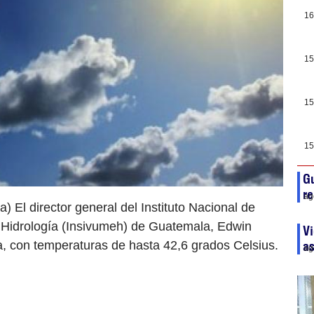
16
15
15
15
Gu
re
ag
 El director general del Instituto Nacional de
 Hidrología (Insivumeh) de Guatemala, Edwin
Vi
a, con temperaturas de hasta 42,6 grados Celsius.
as
ag