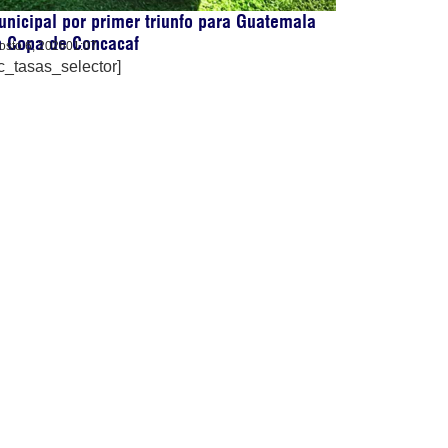
nicipal por primer triunfo para Guatemala
n Copa de Concacaf
osto 6, 2026
01:07
c_tasas_selector]