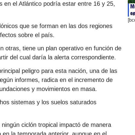
en el Atlántico podría estar entre 16 y 25,
Mu
e
ag
[bc
lónicos que se forman en las dos regiones
fectos sobre el país.
n otras, tiene un plan operativo en función de
ir del cual daría la alerta correspondiente.
principal peligro para esta nación, una de las
según informes, radica en el incremento de
 inundaciones y movimientos en masa.
hos sistemas y los suelos saturados
 ningún ciclón tropical impactó de manera
no en la temporada anterior, aunque en el