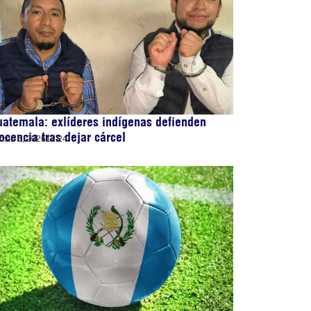
atemala: exlíderes indígenas defienden
ocencia tras dejar cárcel
osto 6, 2026
12:24