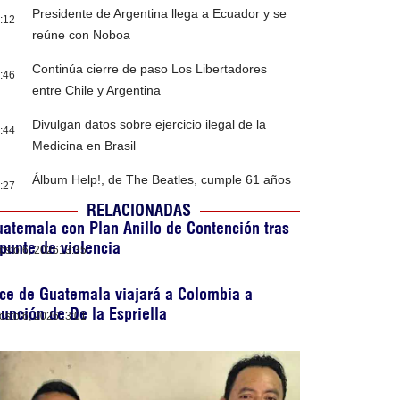
Presidente de Argentina llega a Ecuador y se
:12
reúne con Noboa
Continúa cierre de paso Los Libertadores
:46
entre Chile y Argentina
Divulgan datos sobre ejercicio ilegal de la
:44
Medicina en Brasil
Álbum Help!, de The Beatles, cumple 61 años
:27
RELACIONADAS
atemala con Plan Anillo de Contención tras
punte de violencia
osto 6, 2026
13:35
ce de Guatemala viajará a Colombia a
unción de De la Espriella
osto 6, 2026
13:01