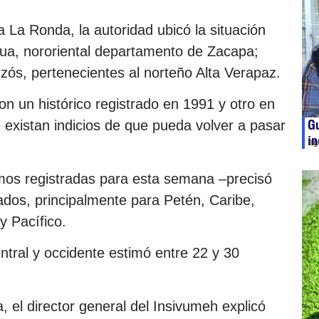
La Ronda, la autoridad ubicó la situación
gua, nororiental departamento de Zacapa;
ós, pertenecientes al norteño Alta Verapaz.
n un histórico registrado en 1991 y otro en
Gu
 existan indicios de que pueda volver a pasar
in
ag
os registradas para esta semana –precisó
ados, principalmente para Petén, Caribe,
y Pacífico.
entral y occidente estimó entre 22 y 30
, el director general del Insivumeh explicó