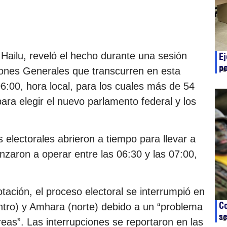
Hailu, reveló el hecho durante una sesión
Ej
po
iones Generales que transcurren en esta
ag
06:00, hora local, para los cuales más de 54
ara elegir el nuevo parlamento federal y los
 electorales abrieron a tiempo para llevar a
zaron a operar entre las 06:30 y las 07:00,
otación, el proceso electoral se interrumpió en
Co
ntro) y Amhara (norte) debido a un “problema
se
ag
reas”. Las interrupciones se reportaron en las