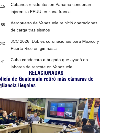
Cubanos residentes en Panamá condenan
:15
injerencia EEUU en zona franca
Aeropuerto de Venezuela reinició operaciones
:55
de carga tras sismos
JCC 2026: Dobles coronaciones para México y
:42
Puerto Rico en gimnasia
Cuba condecora a brigada que ayudó en
:41
labores de rescate en Venezuela
RELACIONADAS
licía de Guatemala retiró más cámaras de
gilancia ilegales
osto 5, 2026
14:23