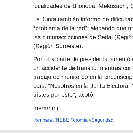
localidades de Bilonopa, Mekosachi, 
La Junta también informó de dificult
“problema de la red”, alegando que n
las circunscripciones de Sedal (Reg
(Región Suroeste).
Por otra parte, la presidenta lamentó e
un accidente de tránsito mientras con
trabajo de monitoreo en la circunscri
país. “Nosotros en la Junta Electora
tristes por esto”, acotó.
mem/nmr
#
amhara
#
NEBE
#
oromía
#
Seguridad