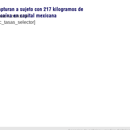
pturan a sujeto con 217 kilogramos de
caína en capital mexicana
osto 4, 2026
11:04
c_tasas_selector]