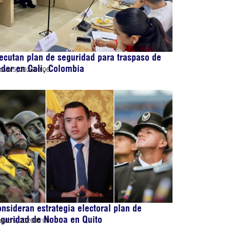
ecutan plan de seguridad para traspaso de
der en Cali, Colombia
osto 5, 2026
00:06
nsideran estrategia electoral plan de
guridad de Noboa en Quito
osto 5, 2026
00:03