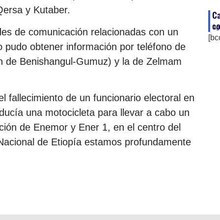
Qersa y Kutaber.
Ca
co
ag
ades de comunicación relacionadas con un
[bc
o pudo obtener información por teléfono de
ión de Benishangul-Gumuz) y la de Zelmam
l fallecimiento de un funcionario electoral en
ducía una motocicleta para llevar a cabo un
pción de Enemor y Ener 1, en el centro del
l Nacional de Etiopía estamos profundamente