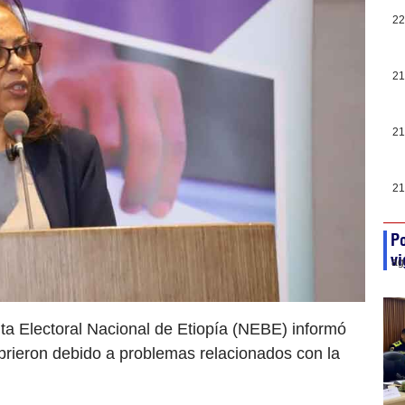
22
21
21
21
Po
vi
ag
ta Electoral Nacional de Etiopía (NEBE) informó
brieron debido a problemas relacionados con la