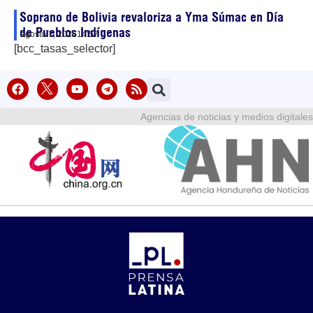
Soprano de Bolivia revaloriza a Yma Súmac en Día
de Pueblos Indígenas
agosto 7, 2026
14:57
[bcc_tasas_selector]
Agencias de noticias y medios digitales