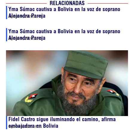
RELACIONADAS
Yma Súmac cautiva a Bolivia en la voz de soprano
Alejandra Pareja
agosto 9, 2026
01:44
Yma Súmac cautiva a Bolivia en la voz de soprano
Alejandra Pareja
agosto 9, 2026
01:43
Fidel Castro sigue iluminando el camino, afirma
embajadora en Bolivia
agosto 8, 2026
16:31