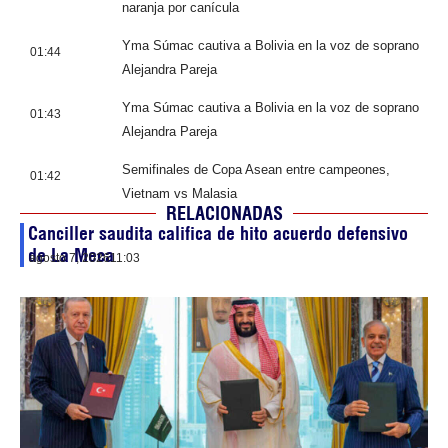
naranja por canícula
Yma Súmac cautiva a Bolivia en la voz de soprano
01:44
Alejandra Pareja
Yma Súmac cautiva a Bolivia en la voz de soprano
01:43
Alejandra Pareja
Semifinales de Copa Asean entre campeones,
01:42
Vietnam vs Malasia
RELACIONADAS
Canciller saudita califica de hito acuerdo defensivo
de La Meca
agosto 7, 2026
11:03