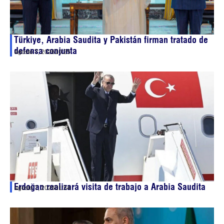
Türkiye, Arabia Saudita y Pakistán firman tratado de
defensa conjunta
agosto 7, 2026
10:25
Erdoğan realizará visita de trabajo a Arabia Saudita
agosto 7, 2026
01:54