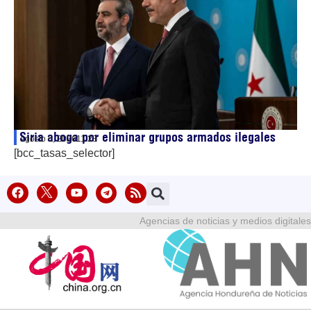
Siria aboga por eliminar grupos armados ilegales
agosto 6, 2026
11:23
[bcc_tasas_selector]
Agencias de noticias y medios digitales