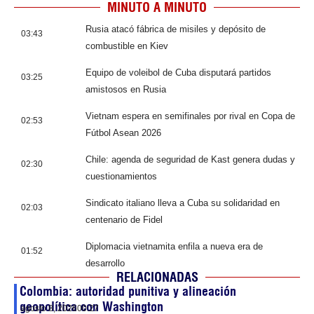
MINUTO A MINUTO
Rusia atacó fábrica de misiles y depósito de
03:43
combustible en Kiev
Equipo de voleibol de Cuba disputará partidos
03:25
amistosos en Rusia
Vietnam espera en semifinales por rival en Copa de
02:53
Fútbol Asean 2026
Chile: agenda de seguridad de Kast genera dudas y
02:30
cuestionamientos
Sindicato italiano lleva a Cuba su solidaridad en
02:03
centenario de Fidel
Diplomacia vietnamita enfila a nueva era de
01:52
desarrollo
RELACIONADAS
Colombia: autoridad punitiva y alineación
geopolítica con Washington
agosto 8, 2026
00:27