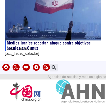
Medios iraníes reportan ataque contra objetivos
hostiles en Ormuz
agosto 7, 2026
02:59
[bcc_tasas_selector]
Agencias de noticias y medios digitales