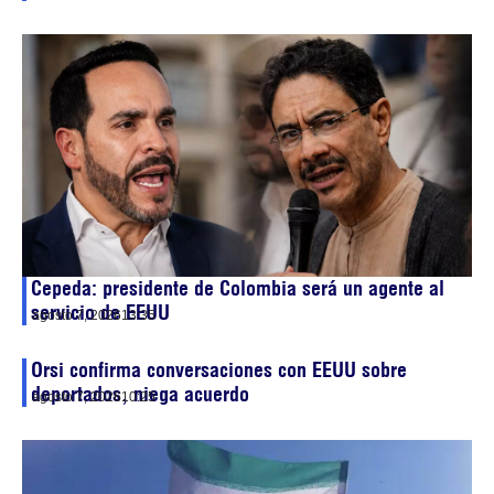
Cepeda: presidente de Colombia será un agente al
servicio de EEUU
agosto 7, 2026
13:35
Orsi confirma conversaciones con EEUU sobre
deportados, niega acuerdo
agosto 7, 2026
10:25