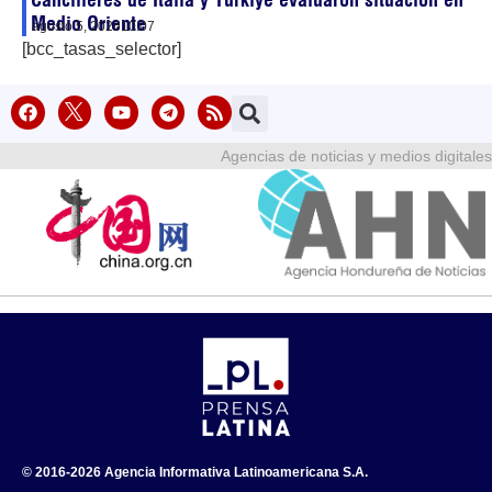
Medio Oriente
agosto 5, 2026
10:07
[bcc_tasas_selector]
Agencias de noticias y medios digitales
© 2016-2026 Agencia Informativa Latinoamericana S.A.