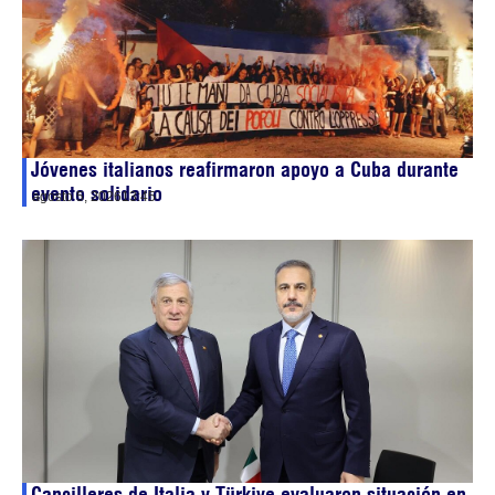
Jóvenes italianos reafirmaron apoyo a Cuba durante
evento solidario
agosto 5, 2026
13:45
Cancilleres de Italia y Türkiye evaluaron situación en