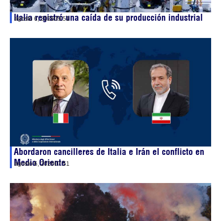
Italia registró una caída de su producción industrial
agosto 6, 2026
09:51
Abordaron cancilleres de Italia e Irán el conflicto en
Medio Oriente
agosto 6, 2026
07:51