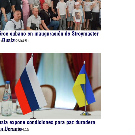
roe cubano en inauguración de Stroymaster
n Rusia
osto 7, 2026
04:51
sia expone condiciones para paz duradera
n Ucrania
osto 7, 2026
04:15