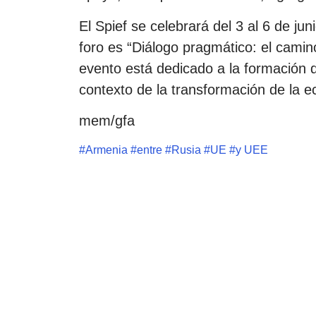
El Spief se celebrará del 3 al 6 de ju
foro es “Diálogo pragmático: el camin
evento está dedicado a la formación 
contexto de la transformación de la 
mem/gfa
#
Armenia
#
entre
#
Rusia
#
UE
#
y UEE