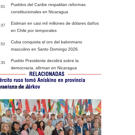
Pueblos del Caribe respaldan reformas
:01
constitucionales en Nicaragua
Estiman en casi mil millones de dólares daños
:37
en Chile por temporales
Cuba conquista el oro del balonmano
:52
masculino en Santo Domingo 2026
Pueblo Presidente decidirá sobre la
:35
democracia, afirman en Nicaragua
RELACIONADAS
ército ruso tomó Anískino en provincia
raniana de Járkov
osto 7, 2026
06:31