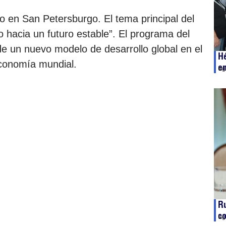
nio en San Petersburgo. El tema principal del
o hacia un futuro estable”. El programa del
de un nuevo modelo de desarrollo global en el
Hé
economía mundial.
e
ag
Ru
co
ag