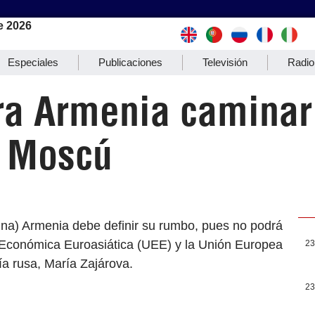
e 2026
Especiales
Publicaciones
Televisión
Radio
ara Armenia caminar
a Moscú
ina) Armenia debe definir su rumbo, pues no podrá
ón Económica Euroasiática (UEE) y la Unión Europea
23
ría rusa, María Zajárova.
23