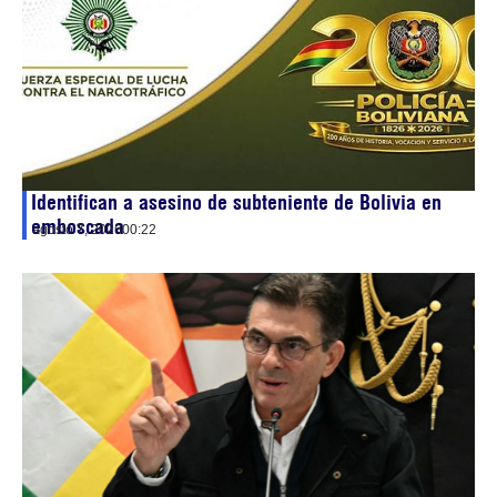
Identifican a asesino de subteniente de Bolivia en
emboscada
agosto 7, 2026
00:22