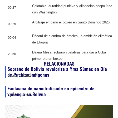
Colombia: autoridad punitiva y alineación geopolítica
00:27
con Washington
Arbitraje empañó el boxeo en Santo Domingo 2026
00:25
Récord de siembra de árboles, la ambición climática
00:04
de Etiopía
Dayira Mesa, sobraron palabras para dar a Cuba
23:56
primer oro en boxeo
RELACIONADAS
Soprano de Bolivia revaloriza a Yma Súmac en Día
de Pueblos Indígenas
agosto 7, 2026
14:57
Fantasma de narcotraficante en epicentro de
violencia en Bolivia
agosto 7, 2026
12:12