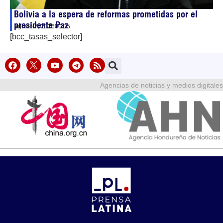
Bolivia a la espera de reformas prometidas por el
presidente Paz
agosto 7, 2026
00:05
[bcc_tasas_selector]
Agencias de noticias y medios digitales