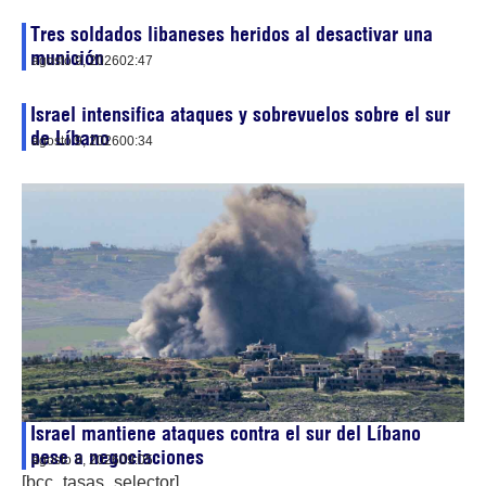
Tres soldados libaneses heridos al desactivar una
munición
agosto 9, 2026
02:47
Israel intensifica ataques y sobrevuelos sobre el sur
de Líbano
agosto 9, 2026
00:34
Israel mantiene ataques contra el sur del Líbano
pese a negociaciones
agosto 8, 2026
09:05
[bcc_tasas_selector]