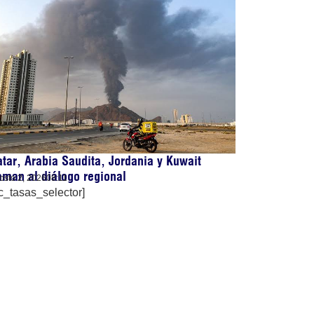
tar, Arabia Saudita, Jordania y Kuwait
aman al diálogo regional
osto 2, 2026
08:11
c_tasas_selector]