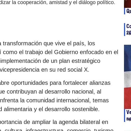
zar la cooperación, amistad y el diálogo político.
Qa
ag
Co
20
ag
 transformación que vive el país, los
 como el trabajo del Gobierno enfocado en el
 implementación de un plan estratégico
vicepresidencia en su red social X.
abre oportunidades para fortalecer alianzas
ue contribuyan al desarrollo nacional, al
nfrenta la comunidad internacional, temas
 alimentaria y el desarrollo sostenible.
V
no
ag
ortancia de ampliar la agenda bilateral en
 cultura, infraestructura, comercio, turismo,