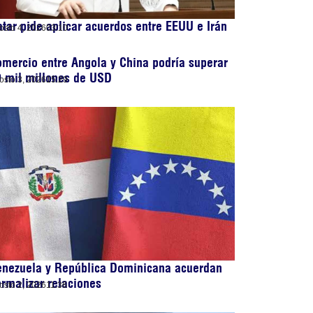
tar pide aplicar acuerdos entre EEUU e Irán
osto 4, 2026
03:10
mercio entre Angola y China podría superar
 mil millones de USD
osto 3, 2026
15:29
enezuela y República Dominicana acuerdan
rmalizar relaciones
osto 2, 2026
11:36