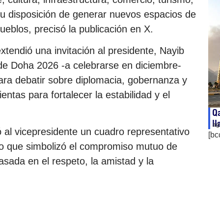
 su disposición de generar nuevos espacios de
eblos, precisó la publicación en X.
xtendió una invitación al presidente, Nayib
 de Doha 2026 -a celebrarse en diciembre-
ara debatir sobre diplomacia, gobernanza y
ntas para fortalecer la estabilidad y el
Qa
ll
ag
gó al vicepresidente un cuadro representativo
[bc
sto que simbolizó el compromiso mutuo de
asada en el respeto, la amistad y la