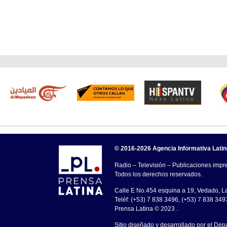
© 2016-2026 Agencia Informativa Lati
Radio – Televisión – Publicaciones impre
Todos los derechos reservados.
Calle E No.454 esquina a 19, Vedado, 
Teléf: (+53) 7 838 3496, (+53) 7 838 349
Prensa Latina © 2023 .
Sitio diseñado y desarrollado por el Dep