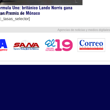
rmula Uno: británico Lando Norris gana
ran Premio de Mónaco
yo 25, 2025
11:34
c_tasas_selector]
Agencias de noticias y medios digitales