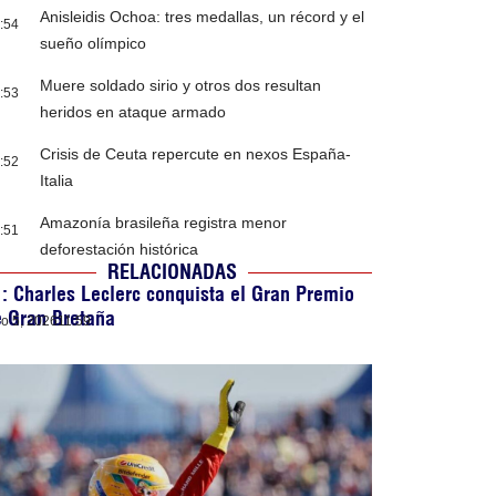
Anisleidis Ochoa: tres medallas, un récord y el
:54
sueño olímpico
Muere soldado sirio y otros dos resultan
:53
heridos en ataque armado
Crisis de Ceuta repercute en nexos España-
:52
Italia
Amazonía brasileña registra menor
:51
deforestación histórica
RELACIONADAS
: Charles Leclerc conquista el Gran Premio
 Gran Bretaña
lio 5, 2026
11:59