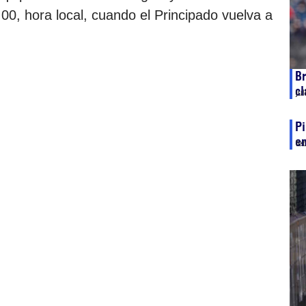
00, hora local, cuando el Principado vuelva a
Br
cl
ju
Pi
e
fe