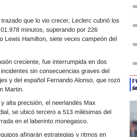
08
trazado que lo vio crecer, Leclerc cubrió los
08
1:01.978 minutos, superando por 226
co Lewis Hamilton, siete veces campeón del
08
nsión creciente, fue interrumpida en dos
08
 incidentes sin consecuencias graves del
ajes y del español Fernando Alonso, que rozó
F1
de
n Martin.
ju
 alta precisión, el neerlandés Max
l, se ubicó tercero a 513 milésimas del
errada en el laberinto monegasco.
equipos afinarán estrategias y ritmos en