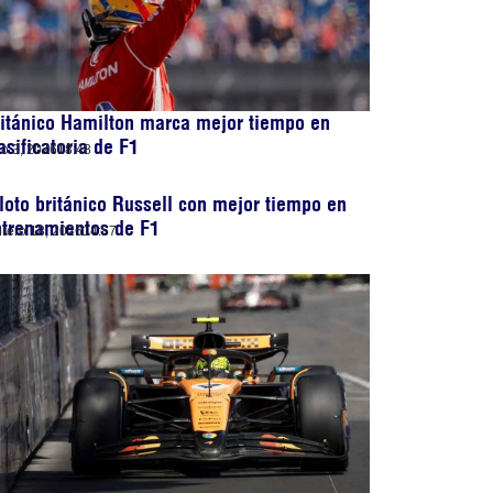
itánico Hamilton marca mejor tiempo en
asificatoria de F1
lio 3, 2026
18:48
loto británico Russell con mejor tiempo en
ntrenamientos de F1
brero 18, 2026
14:57