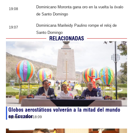
Dominicano Moronta gana oro en la vuelta la óvalo
19:08
de Santo Domingo
Dominicana Marileidy Paulino rompe el reloj de
19:07
Santo Domingo
RELACIONADAS
Globos aerostáticos volverán a la mitad del mundo
en Ecuador
agosto 5, 2026
18:09