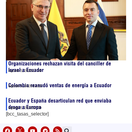
Organizaciones rechazan visita del canciller de
Israel a Ecuador
agosto 5, 2026
17:31
Colombia reanudó ventas de energía a Ecuador
agosto 5, 2026
13:23
Ecuador y España desarticulan red que enviaba
droga a Europa
agosto 5, 2026
12:00
[bcc_tasas_selector]