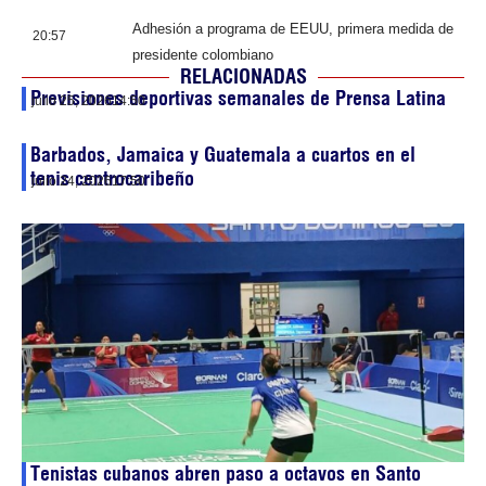
Adhesión a programa de EEUU, primera medida de
20:57
presidente colombiano
RELACIONADAS
Previsiones deportivas semanales de Prensa Latina
julio 25, 2026
14:50
Barbados, Jamaica y Guatemala a cuartos en el
tenis centrocaribeño
julio 24, 2026
17:50
Tenistas cubanos abren paso a octavos en Santo