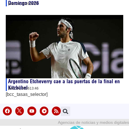
Domingo 2026
julio 24, 2026
14:57
Argentino Etcheverry cae a las puertas de la final en
Kitzbühel
julio 24, 2026
13:46
[bcc_tasas_selector]
Agencias de noticias y medios digitales