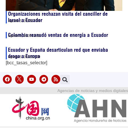
Organizaciones rechazan visita del canciller de
Israel a Ecuador
agosto 5, 2026
17:31
Colombia reanudó ventas de energía a Ecuador
agosto 5, 2026
13:23
Ecuador y España desarticulan red que enviaba
droga a Europa
agosto 5, 2026
12:00
[bcc_tasas_selector]
Agencias de noticias y medios digitales