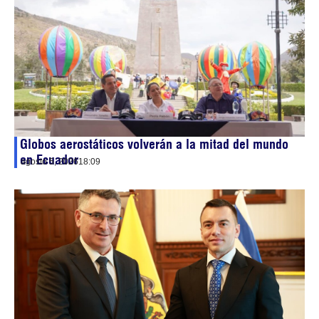
Globos aerostáticos volverán a la mitad del mundo
en Ecuador
agosto 5, 2026
18:09