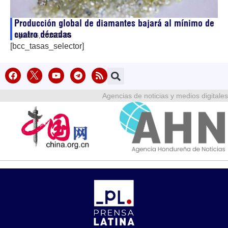
Producción global de diamantes bajará al mínimo de
cuatro décadas
agosto 6, 2026
04:05
[bcc_tasas_selector]
Agencias de noticias y medios digitales