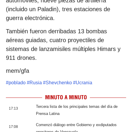
automóviles, nueve piezas de artillería
(incluido un Paladin), tres estaciones de
guerra electrónica.
También fueron derribadas 13 bombas
aéreas guiadas, cuatro proyectiles de
sistemas de lanzamisiles múltiples Himars y
911 drones.
mem/gfa
#
poblado
#
Rusia
#
Shevchenko
#
Ucrania
MINUTO A MINUTO
Tercera lista de los principales temas del día de
17:13
Prensa Latina
Comenzó diálogo entre Gobierno y exdiputados
17:08
opositores de Venezuela