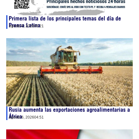
Primera lista de los principales temas del día de
Prensa Latina
agosto 6, 2026
05:21
Rusia aumenta las exportaciones agroalimentarias a
África
agosto 6, 2026
04:51