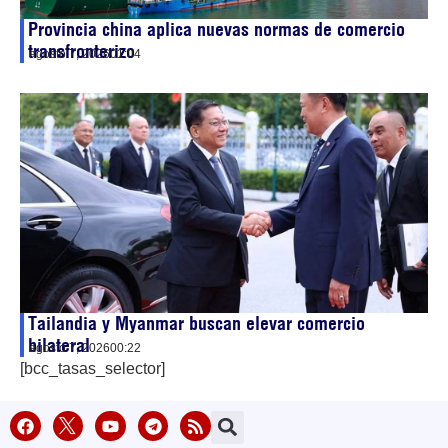
Provincia china aplica nuevas normas de comercio
transfronterizo
agosto 7, 2026
01:04
Tailandia y Myanmar buscan elevar comercio
bilateral
agosto 7, 2026
00:22
[bcc_tasas_selector]