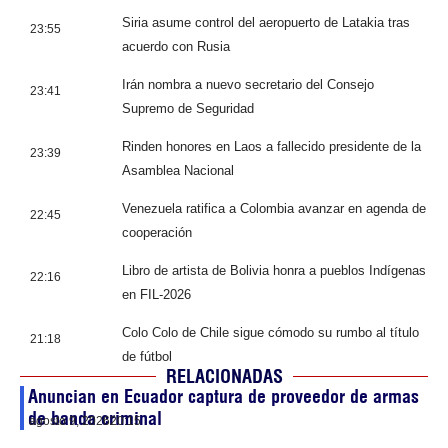
Siria asume control del aeropuerto de Latakia tras
23:55
acuerdo con Rusia
Irán nombra a nuevo secretario del Consejo
23:41
Supremo de Seguridad
Rinden honores en Laos a fallecido presidente de la
23:39
Asamblea Nacional
Venezuela ratifica a Colombia avanzar en agenda de
22:45
cooperación
Libro de artista de Bolivia honra a pueblos Indígenas
22:16
en FIL-2026
Colo Colo de Chile sigue cómodo su rumbo al título
21:18
de fútbol
RELACIONADAS
Anuncian en Ecuador captura de proveedor de armas
de banda criminal
agosto 9, 2026
20:15