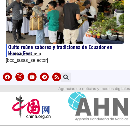
Quito reúne sabores y tradiciones de Ecuador en
Hueca Fest
agosto 8, 2026
19:18
[bcc_tasas_selector]
Agencias de noticias y medios digitales