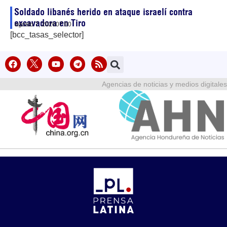
Soldado libanés herido en ataque israelí contra
excavadora en Tiro
agosto 7, 2026
07:00
[bcc_tasas_selector]
Agencias de noticias y medios digitales