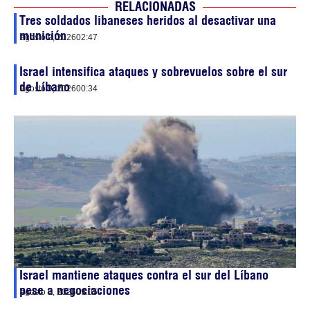
RELACIONADAS
Tres soldados libaneses heridos al desactivar una
munición
agosto 9, 2026
02:47
Israel intensifica ataques y sobrevuelos sobre el sur
de Líbano
agosto 9, 2026
00:34
Israel mantiene ataques contra el sur del Líbano
pese a negociaciones
agosto 8, 2026
09:05