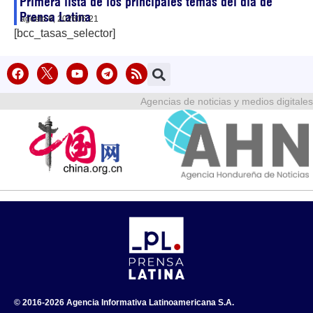
Primera lista de los principales temas del día de
Prensa Latina
agosto 6, 2026
05:21
[bcc_tasas_selector]
Agencias de noticias y medios digitales
© 2016-2026 Agencia Informativa Latinoamericana S.A.