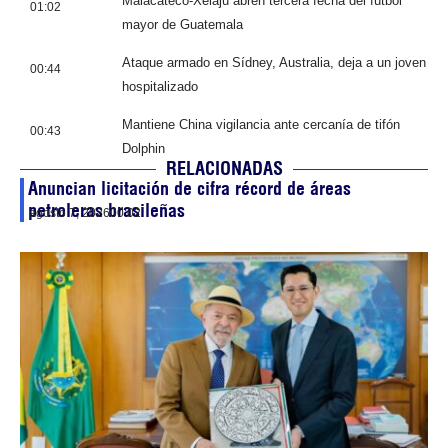
Malacateco-Xelajú abren tercera fecha del fútbol
01:02
mayor de Guatemala
Ataque armado en Sídney, Australia, deja a un joven
00:44
hospitalizado
Mantiene China vigilancia ante cercanía de tifón
00:43
Dolphin
RELACIONADAS
Anuncian licitación de cifra récord de áreas
petroleras brasileñas
agosto 7, 2026
00:02