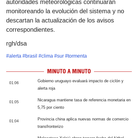
autoridades meteorológicas continuarán
monitoreando la evolución del sistema y no
descartan la actualización de los avisos
correspondientes.
rgh/dsa
#
alerta
#
brasil
#
clima
#
sur
#
tormenta
MINUTO A MINUTO
Gobierno uruguayo evaluará impacto de ciclón y
01:06
alerta roja
Nicaragua mantiene tasa de referencia monetaria en
01:05
5,75 por ciento
Provincia china aplica nuevas normas de comercio
01:04
transfronterizo