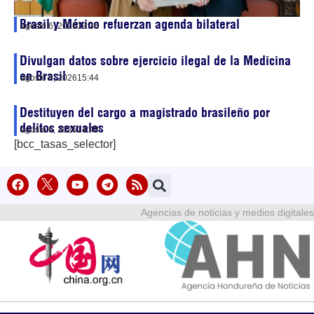
Brasil y México refuerzan agenda bilateral
agosto 6, 2026
19:36
Divulgan datos sobre ejercicio ilegal de la Medicina
en Brasil
agosto 6, 2026
15:44
Destituyen del cargo a magistrado brasileño por
delitos sexuales
agosto 6, 2026
14:48
[bcc_tasas_selector]
Agencias de noticias y medios digitales