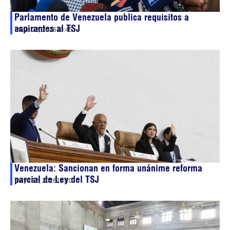
Parlamento de Venezuela publica requisitos a
aspirantes al TSJ
mayo 22, 2026
10:45
Venezuela: Sancionan en forma unánime reforma
parcial de Ley del TSJ
mayo 12, 2026
17:20