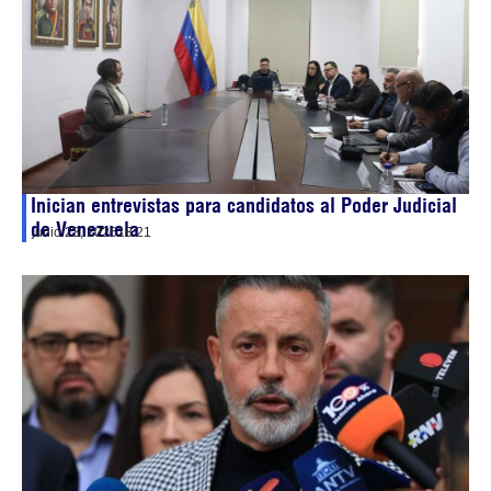
Inician entrevistas para candidatos al Poder Judicial
de Venezuela
junio 23, 2026
18:21