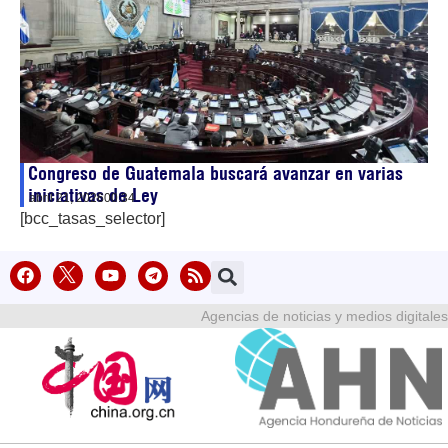
Congreso de Guatemala buscará avanzar en varias
iniciativas de Ley
abril 21, 2026
00:34
[bcc_tasas_selector]
Agencias de noticias y medios digitales