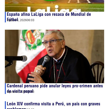
España afina LaLiga con resaca de Mundial de
Fútbol
agosto 6, 2026
06:03
Cardenal peruano pide anular leyes pro-crimen antes
de visita papal
agosto 5, 2026
20:46
León XIV confirma visita a Perú, un país con graves