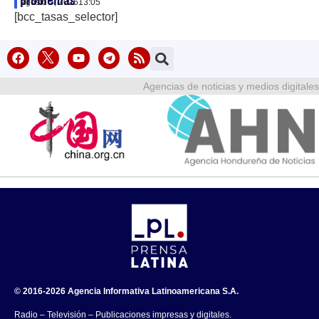
problemas
agosto 5, 2026
13:05
[bcc_tasas_selector]
Agencias de noticias y medios digitales
© 2016-2026 Agencia Informativa Latinoamericana S.A.
Radio – Televisión – Publicaciones impresas y digitales.