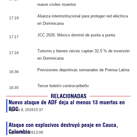
nueve civiles muertos
Alianza interinstitucional para proteger red eléctrica
17:19
en Dominicana
JCC 2026: México dominó de punta a punta
17:17
Turismo y bienes raíces captan 32,5 % de inversión
17:16
en Dominicana
Previsiones deportivas semanales de Prensa Latina
16:36
Tercer boletín centrocaribeño
16:35
RELACIONADAS
Nuevo ataque de ADF deja al menos 13 muertos en
RDC
agosto 8, 2026
15:37
Ataque con explosivos destruyó peaje en Cauca,
Colombia
agosto 8, 2026
13:08