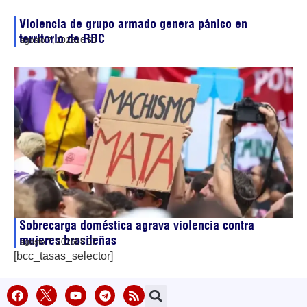
Violencia de grupo armado genera pánico en
territorio de RDC
agosto 7, 2026
16:50
Sobrecarga doméstica agrava violencia contra
mujeres brasileñas
agosto 7, 2026
08:57
[bcc_tasas_selector]