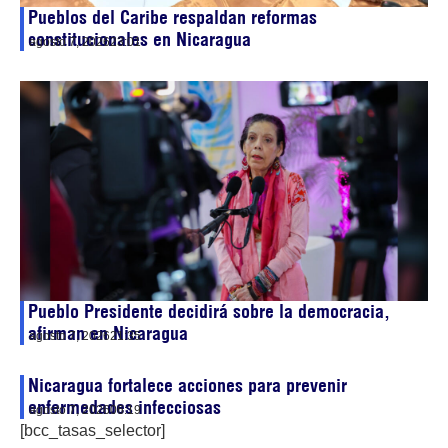
Pueblos del Caribe respaldan reformas
constitucionales en Nicaragua
agosto 7, 2026
23:01
Pueblo Presidente decidirá sobre la democracia,
afirman en Nicaragua
agosto 7, 2026
21:35
Nicaragua fortalece acciones para prevenir
enfermedades infecciosas
agosto 7, 2026
06:19
[bcc_tasas_selector]