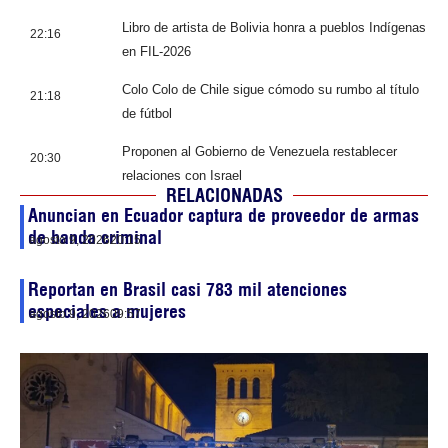
Libro de artista de Bolivia honra a pueblos Indígenas
22:16
en FIL-2026
Colo Colo de Chile sigue cómodo su rumbo al título
21:18
de fútbol
Proponen al Gobierno de Venezuela restablecer
20:30
relaciones con Israel
RELACIONADAS
Anuncian en Ecuador captura de proveedor de armas
de banda criminal
agosto 9, 2026
20:15
Reportan en Brasil casi 783 mil atenciones
especiales a mujeres
agosto 9, 2026
09:57