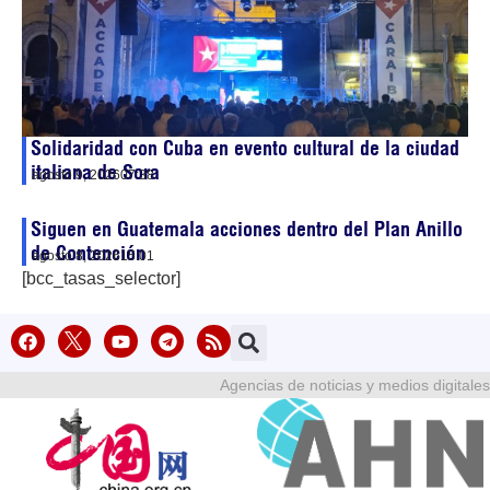
Solidaridad con Cuba en evento cultural de la ciudad
italiana de Sora
agosto 9, 2026
07:38
Siguen en Guatemala acciones dentro del Plan Anillo
de Contención
agosto 8, 2026
15:01
[bcc_tasas_selector]
Agencias de noticias y medios digitales