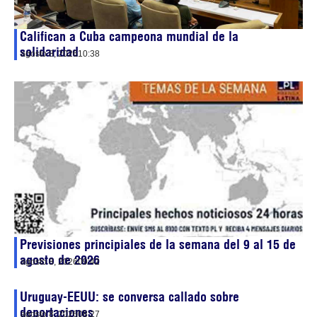
Califican a Cuba campeona mundial de la
solidaridad
agosto 8, 2026
10:38
Previsiones principiales de la semana del 9 al 15 de
agosto de 2026
agosto 8, 2026
09:42
Uruguay-EEUU: se conversa callado sobre
deportaciones
agosto 8, 2026
08:27