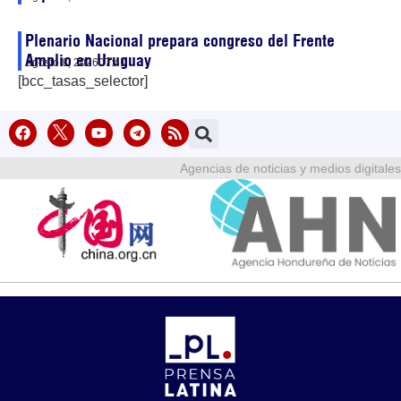
Plenario Nacional prepara congreso del Frente
Amplio en Uruguay
agosto 8, 2026
07:41
[bcc_tasas_selector]
Agencias de noticias y medios digitales