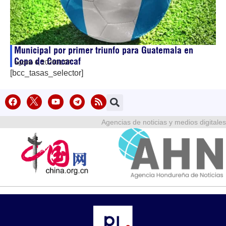
Municipal por primer triunfo para Guatemala en
Copa de Concacaf
agosto 6, 2026
01:07
[bcc_tasas_selector]
Agencias de noticias y medios digitales