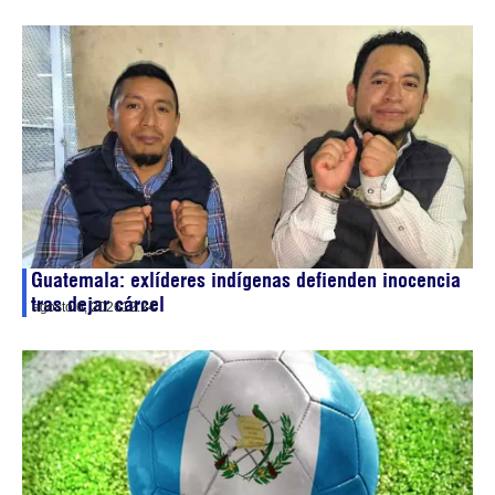
Guatemala: exlíderes indígenas defienden inocencia
tras dejar cárcel
agosto 6, 2026
12:24