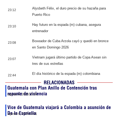
Alysbeth Félix, el duro precio de su hazaña para
23:12
Puerto Rico
Hay futuro en la espada (m) cubana, asegura
23:10
entrenador
Boxeador de Cuba Arzola cayó y quedó en bronce
23:08
en Santo Domingo 2026
Vietnam jugará último partido de Copa Asean sin
23:07
tres de sus estrellas
El día histórico de la espada (m) colombiana
22:44
RELACIONADAS
Guatemala con Plan Anillo de Contención tras
repunte de violencia
agosto 6, 2026
13:35
Vice de Guatemala viajará a Colombia a asunción de
De la Espriella
agosto 6, 2026
13:01