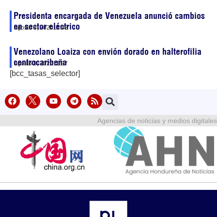
Presidenta encargada de Venezuela anunció cambios
en sector eléctrico
agosto 8, 2026
11:38
Venezolano Loaiza con envión dorado en halterofilia
centrocaribeña
agosto 8, 2026
11:37
[bcc_tasas_selector]
Agencias de noticias y medios digitales