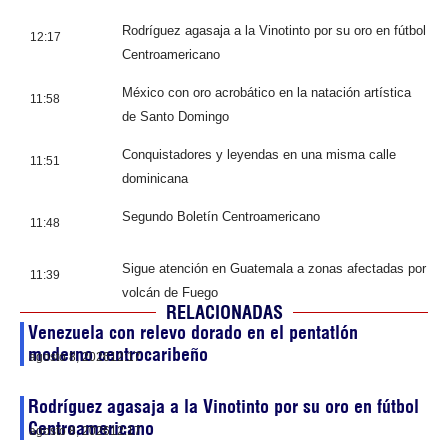
Rodríguez agasaja a la Vinotinto por su oro en fútbol
12:17
Centroamericano
México con oro acrobático en la natación artística
11:58
de Santo Domingo
Conquistadores y leyendas en una misma calle
11:51
dominicana
Segundo Boletín Centroamericano
11:48
Sigue atención en Guatemala a zonas afectadas por
11:39
volcán de Fuego
RELACIONADAS
Venezuela con relevo dorado en el pentatlón
moderno centrocaribeño
agosto 8, 2026
12:17
Rodríguez agasaja a la Vinotinto por su oro en fútbol
Centroamericano
agosto 8, 2026
12:17