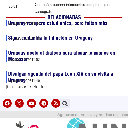
Compañía cubana intercambia con prestigioso
20:51
coreógrafo
RELACIONADAS
Uruguay recupera estudiantes, pero faltan más
agosto 5, 2026
17:30
Sigue contenida la inflación en Uruguay
agosto 5, 2026
14:39
Uruguay apela al diálogo para aliviar tensiones en
Mercosur
agosto 5, 2026
11:52
Divulgan agenda del papa León XIV en su visita a
Uruguay
agosto 5, 2026
11:40
[bcc_tasas_selector]
Agencias de noticias y medios digitales