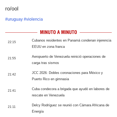
ro/ool
#
uruguay
#
violencia
MINUTO A MINUTO
Cubanos residentes en Panamá condenan injerencia
22:15
EEUU en zona franca
Aeropuerto de Venezuela reinició operaciones de
21:55
carga tras sismos
JCC 2026: Dobles coronaciones para México y
21:42
Puerto Rico en gimnasia
Cuba condecora a brigada que ayudó en labores de
21:41
rescate en Venezuela
Delcy Rodríguez se reunió con Cámara Africana de
21:11
Energía