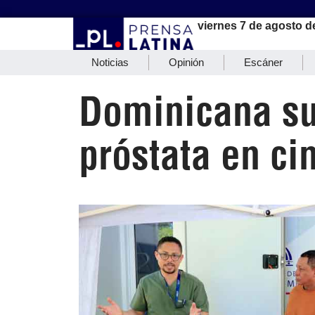
viernes 7 de agosto d
Noticias
Opinión
Escáner
Dominicana su
próstata en ci