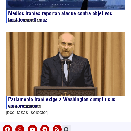
Medios iraníes reportan ataque contra objetivos
hostiles en Ormuz
agosto 7, 2026
02:59
Parlamento iraní exige a Washington cumplir sus
compromisos
agosto 7, 2026
02:09
[bcc_tasas_selector]