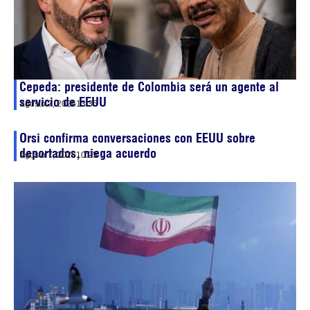
Cepeda: presidente de Colombia será un agente al
servicio de EEUU
agosto 7, 2026
13:35
Orsi confirma conversaciones con EEUU sobre
deportados, niega acuerdo
agosto 7, 2026
10:25