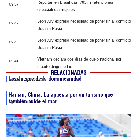
Reportan en Brasil casi 783 mil atenciones
09:57
especiales a mujeres
León XIV expresó necesidad de poner fin al conflicto
09:49
Ucrania-Rusia
León XIV expresó necesidad de poner fin al conflicto
09:48
Ucrania-Rusia
Vietnam declara dos días de duelo nacional por
09:41
muerte dirigente lao
RELACIONADAS
Los Juegos de la dominicanidad
agosto 9, 2026
09:33
Hainan, China: La apuesta por un turismo que
también cuide el mar
agosto 9, 2026
03:27