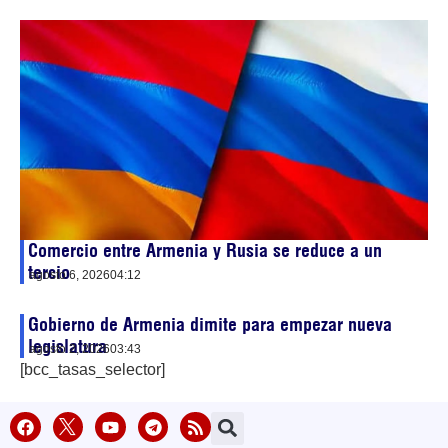
Comercio entre Armenia y Rusia se reduce a un
tercio
agosto 6, 2026
04:12
Gobierno de Armenia dimite para empezar nueva
legislatura
agosto 2, 2026
03:43
[bcc_tasas_selector]