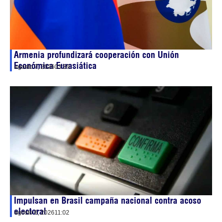
Armenia profundizará cooperación con Unión
Económica Eurasiática
agosto 7, 2026
03:39
Impulsan en Brasil campaña nacional contra acoso
electoral
agosto 6, 2026
11:02