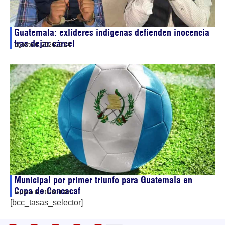
Guatemala: exlíderes indígenas defienden inocencia
tras dejar cárcel
agosto 6, 2026
12:24
Municipal por primer triunfo para Guatemala en
Copa de Concacaf
agosto 6, 2026
01:07
[bcc_tasas_selector]