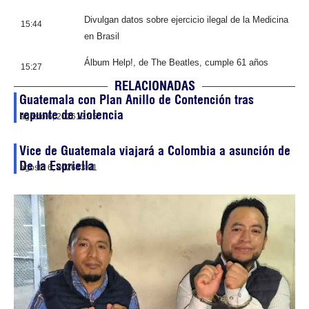
Divulgan datos sobre ejercicio ilegal de la Medicina
15:44
en Brasil
Álbum Help!, de The Beatles, cumple 61 años
15:27
RELACIONADAS
Guatemala con Plan Anillo de Contención tras
repunte de violencia
agosto 6, 2026
13:35
Vice de Guatemala viajará a Colombia a asunción de
De la Espriella
agosto 6, 2026
13:01