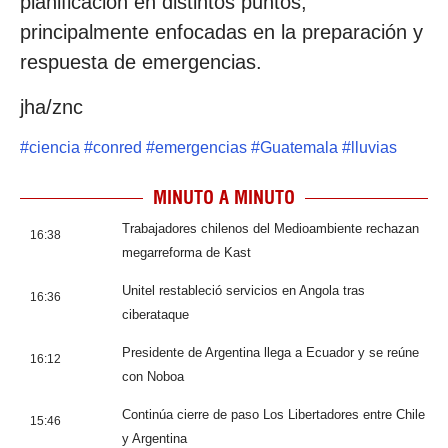
planificación en distintos puntos,
principalmente enfocadas en la preparación y
respuesta de emergencias.
jha/znc
#
ciencia
#
conred
#
emergencias
#
Guatemala
#
lluvias
MINUTO A MINUTO
Trabajadores chilenos del Medioambiente rechazan
16:38
megarreforma de Kast
Unitel restableció servicios en Angola tras
16:36
ciberataque
Presidente de Argentina llega a Ecuador y se reúne
16:12
con Noboa
Continúa cierre de paso Los Libertadores entre Chile
15:46
y Argentina