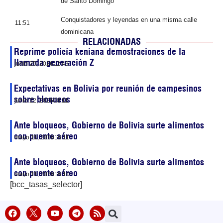
de Santo Domingo
Conquistadores y leyendas en una misma calle
11:51
dominicana
RELACIONADAS
Reprime policía keniana demostraciones de la
llamada generación Z
junio 25, 2026
12:43
Expectativas en Bolivia por reunión de campesinos
sobre bloqueos
junio 22, 2026
00:11
Ante bloqueos, Gobierno de Bolivia surte alimentos
con puente aéreo
mayo 11, 2026
16:11
Ante bloqueos, Gobierno de Bolivia surte alimentos
con puente aéreo
mayo 11, 2026
16:10
[bcc_tasas_selector]