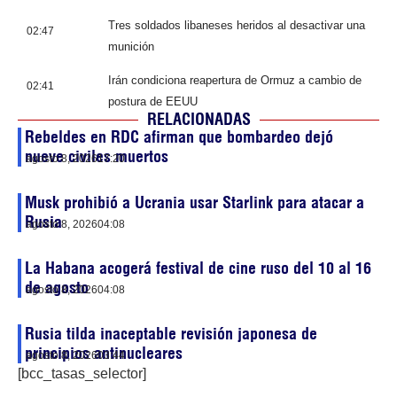
Tres soldados libaneses heridos al desactivar una
02:47
munición
Irán condiciona reapertura de Ormuz a cambio de
02:41
postura de EEUU
RELACIONADAS
Rebeldes en RDC afirman que bombardeo dejó
nueve civiles muertos
agosto 8, 2026
17:20
Musk prohibió a Ucrania usar Starlink para atacar a
Rusia
agosto 8, 2026
04:08
La Habana acogerá festival de cine ruso del 10 al 16
de agosto
agosto 8, 2026
04:08
Rusia tilda inaceptable revisión japonesa de
principios antinucleares
agosto 8, 2026
03:44
[bcc_tasas_selector]