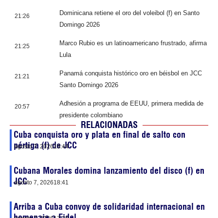
Dominicana retiene el oro del voleibol (f) en Santo
21:26
Domingo 2026
Marco Rubio es un latinoamericano frustrado, afirma
21:25
Lula
Panamá conquista histórico oro en béisbol en JCC
21:21
Santo Domingo 2026
Adhesión a programa de EEUU, primera medida de
20:57
presidente colombiano
RELACIONADAS
Cuba conquista oro y plata en final de salto con
pértiga (f) de JCC
agosto 7, 2026
19:44
Cubana Morales domina lanzamiento del disco (f) en
JCC
agosto 7, 2026
18:41
Arriba a Cuba convoy de solidaridad internacional en
homenaje a Fidel