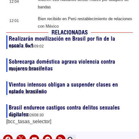
12:04
bandas
Bien recibido en Perú restablecimiento de relaciones
12:01
con México
RELACIONADAS
Realizarán movilización en Brasil por fin de la
escala 6×1
agosto 7, 2026
09:02
Sobrecarga doméstica agrava violencia contra
mujeres brasileñas
agosto 7, 2026
08:57
Vientos intensos obligan a suspender clases en
estado brasileño
agosto 7, 2026
08:37
Brasil endurece castigos contra delitos sexuales
digitales
agosto 7, 2026
08:30
[bcc_tasas_selector]