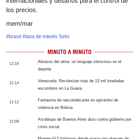
internacionales y desafíos para el control de
los precios.
mem/mar
#
brasil
#
tasa de interés Selic
MINUTO A MINUTO
Abrazos del alma: un lenguaje silencioso en el
12:16
deporte
Venezuela: Recolectan más de 13 mil toneladas
12:14
escombros en La Guaira
Fantasma de narcotraficante en epicentro de
12:12
violencia en Bolivia
Arzobispo de Buenos Aires duro contra gobierno por
12:08
crisis social
Mueren 613 haitianos desde marzo por ataques de