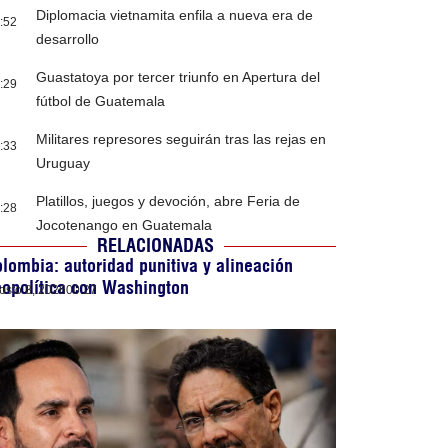
Diplomacia vietnamita enfila a nueva era de
:52
desarrollo
Guastatoya por tercer triunfo en Apertura del
:29
fútbol de Guatemala
Militares represores seguirán tras las rejas en
:33
Uruguay
Platillos, juegos y devoción, abre Feria de
:28
Jocotenango en Guatemala
RELACIONADAS
lombia: autoridad punitiva y alineación
opolítica con Washington
osto 8, 2026
00:27