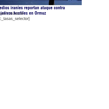
dios iraníes reportan ataque contra
jetivos hostiles en Ormuz
osto 7, 2026
02:59
c_tasas_selector]