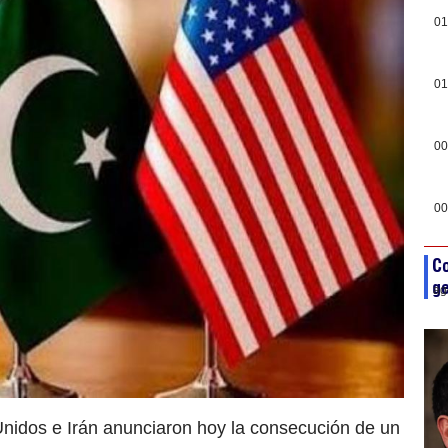
01
01
00
00
Co
ge
ag
Unidos e Irán anunciaron hoy la consecución de un