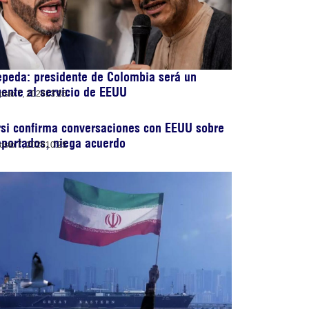
peda: presidente de Colombia será un
ente al servicio de EEUU
osto 7, 2026
13:35
si confirma conversaciones con EEUU sobre
portados, niega acuerdo
osto 7, 2026
10:25