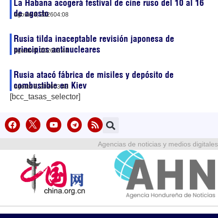
La Habana acogerá festival de cine ruso del 10 al 16
de agosto
agosto 8, 2026
04:08
Rusia tilda inaceptable revisión japonesa de
principios antinucleares
agosto 8, 2026
03:44
Rusia atacó fábrica de misiles y depósito de
combustible en Kiev
agosto 8, 2026
03:43
[bcc_tasas_selector]
Agencias de noticias y medios digitales