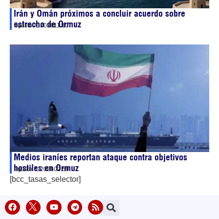
Irán y Omán próximos a concluir acuerdo sobre
estrecho de Ormuz
agosto 7, 2026
11:10
Medios iraníes reportan ataque contra objetivos
hostiles en Ormuz
agosto 7, 2026
02:59
[bcc_tasas_selector]