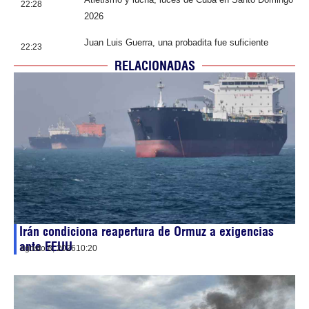
22:28
2026
Juan Luis Guerra, una probadita fue suficiente
22:23
RELACIONADAS
Irán condiciona reapertura de Ormuz a exigencias
ante EEUU
agosto 8, 2026
10:20