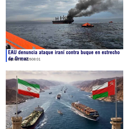
EAU denuncia ataque iraní contra buque en estrecho
de Ormuz
agosto 8, 2026
08:01