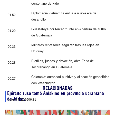
centenario de Fidel
Diplomacia vietnamita enfila a nueva era de
01:52
desarrollo
Guastatoya por tercer triunfo en Apertura del fútbol
01:29
de Guatemala
Militares represores seguirán tras las rejas en
00:33
Uruguay
Platillos, juegos y devoción, abre Feria de
00:28
Jocotenango en Guatemala
Colombia: autoridad punitiva y alineación geopolítica
00:27
con Washington
RELACIONADAS
Ejército ruso tomó Anískino en provincia ucraniana
de Járkov
agosto 7, 2026
06:31