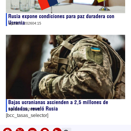
Rusia expone condiciones para paz duradera con
Ucrania
agosto 7, 2026
04:15
Bajas ucranianas ascienden a 2,5 millones de
soldados, reveló Rusia
agosto 7, 2026
04:00
[bcc_tasas_selector]