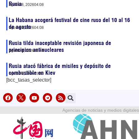
Rusia
agosto 8, 2026
04:08
La Habana acogerá festival de cine ruso del 10 al 16
de agosto
agosto 8, 2026
04:08
Rusia tilda inaceptable revisión japonesa de
principios antinucleares
agosto 8, 2026
03:44
Rusia atacó fábrica de misiles y depósito de
combustible en Kiev
agosto 8, 2026
03:43
[bcc_tasas_selector]
Agencias de noticias y medios digitales