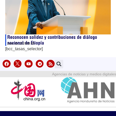
Reconocen solidez y contribuciones de diálogo
nacional de Etiopía
julio 15, 2026
08:45
[bcc_tasas_selector]
Agencias de noticias y medios digitales