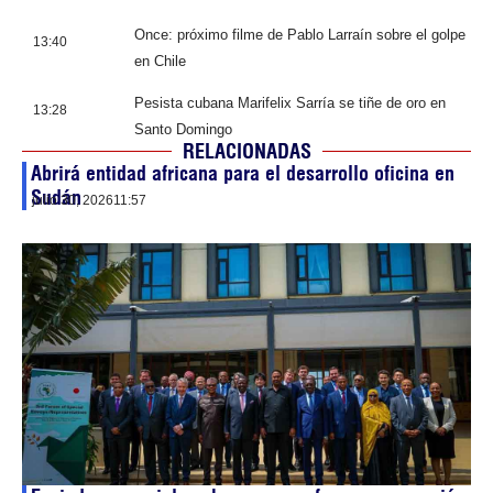
Once: próximo filme de Pablo Larraín sobre el golpe
13:40
en Chile
Pesista cubana Marifelix Sarría se tiñe de oro en
13:28
Santo Domingo
RELACIONADAS
Abrirá entidad africana para el desarrollo oficina en
Sudán
julio 30, 2026
11:57