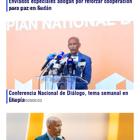
Enviados especiales abogan por reforzar cooperación
para paz en Sudán
julio 21, 2026
13:56
Conferencia Nacional de Diálogo, tema semanal en
Etiopía
julio 18, 2026
00:03