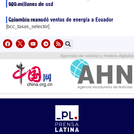
900 millones de usd
agosto 5, 2026
15:07
Colombia reanudó ventas de energía a Ecuador
agosto 5, 2026
13:23
[bcc_tasas_selector]
Agencias de noticias y medios digitales