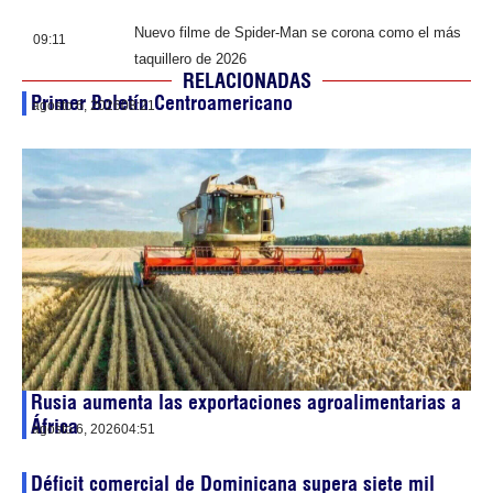
Nuevo filme de Spider-Man se corona como el más
09:11
taquillero de 2026
RELACIONADAS
Primer Boletín Centroamericano
agosto 6, 2026
08:21
Rusia aumenta las exportaciones agroalimentarias a
África
agosto 6, 2026
04:51
Déficit comercial de Dominicana supera siete mil