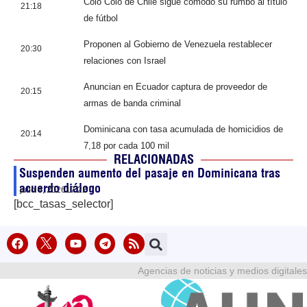
Colo Colo de Chile sigue cómodo su rumbo al título
21:18
de fútbol
Proponen al Gobierno de Venezuela restablecer
20:30
relaciones con Israel
Anuncian en Ecuador captura de proveedor de
20:15
armas de banda criminal
Dominicana con tasa acumulada de homicidios de
20:14
7,18 por cada 100 mil
RELACIONADAS
Suspenden aumento del pasaje en Dominicana tras
acuerdo diálogo
julio 9, 2026
17:22
[bcc_tasas_selector]
Agencias de noticias y medios digitales