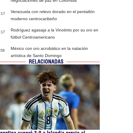
negociaciones de paz en Colombia
Venezuela con relevo dorado en el pentatlón
:17
moderno centrocaribeño
Rodríguez agasaja a la Vinotinto por su oro en
:17
fútbol Centroamericano
México con oro acrobático en la natación
:58
artística de Santo Domingo
RELACIONADAS
gentina superó 3-0 a Islandia previo al