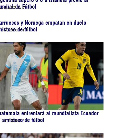
ndial de Fútbol
nio 9, 2026
23:58
arruecos y Noruega empatan en duelo
istoso de fútbol
nio 7, 2026
17:10
atemala enfrentará al mundialista Ecuador
 amistoso de fútbol
nio 7, 2026
00:56