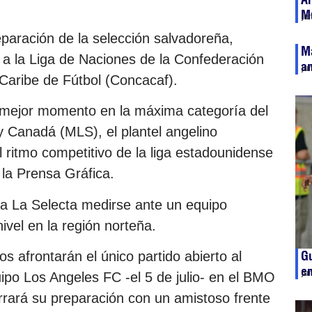
Mu
ju
eparación de la selección salvadoreña,
M
a la Liga de Naciones de la Confederación
am
ju
Caribe de Fútbol (Concacaf).
 mejor momento en la máxima categoría del
y Canadá (MLS), el plantel angelino
l ritmo competitivo de la liga estadounidense
ó la Prensa Gráfica.
 a La Selecta medirse ante un equipo
vel en la región norteña.
Gu
 afrontarán el único partido abierto al
en
ju
quipo Los Angeles FC -el 5 de julio- en el BMO
errará su preparación con un amistoso frente