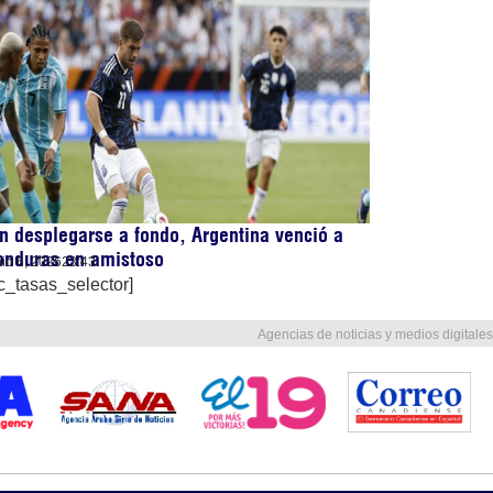
n desplegarse a fondo, Argentina venció a
onduras en amistoso
nio 6, 2026
23:43
c_tasas_selector]
Agencias de noticias y medios digitales