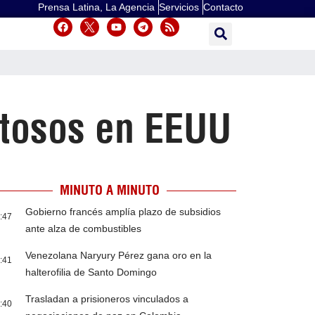
Prensa Latina, La Agencia
Servicios
Contacto
stosos en EEUU
MINUTO A MINUTO
Gobierno francés amplía plazo de subsidios
:47
ante alza de combustibles
Venezolana Naryury Pérez gana oro en la
:41
halterofilia de Santo Domingo
Trasladan a prisioneros vinculados a
:40