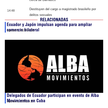
Destituyen del cargo a magistrado brasileño por
14:48
delitos sexuales
RELACIONADAS
Ecuador y Japón impulsan agenda para ampliar
comercio bilateral
agosto 6, 2026
14:20
Delegados de Ecuador participan en evento de Alba
Movimientos en Cuba
agosto 6, 2026
13:27