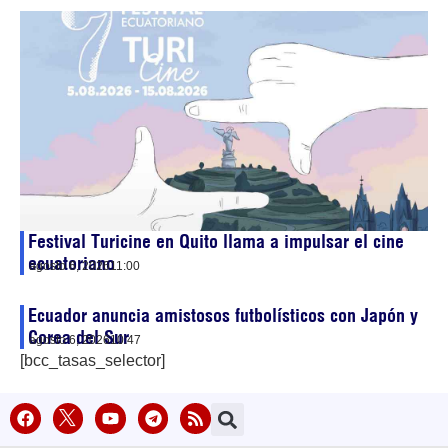
Festival Turicine en Quito llama a impulsar el cine
ecuatoriano
agosto 6, 2026
11:00
Ecuador anuncia amistosos futbolísticos con Japón y
Corea del Sur
agosto 6, 2026
10:47
[bcc_tasas_selector]