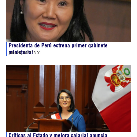
Presidenta de Perú estrena primer gabinete
ministerial
julio 28, 2026
23:01
Críticas al Estado y mejora salarial anuncia