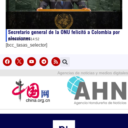
Secretario general de la ONU felicitó a Colombia por
elecciones
junio 25, 2026
14:52
[bcc_tasas_selector]
Agencias de noticias y medios digitales